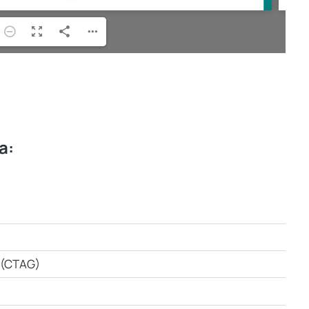
a:
a (CTAG)