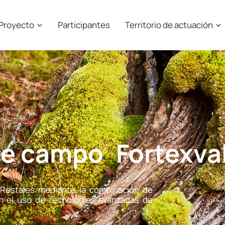
Proyecto
Participantes
Territorio de actuación
de campo
Fortexva
Restales mediante la combinación de
n el uso de tecnologías avanzadas de