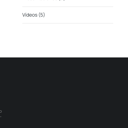
Vídeos
(5)
o
–