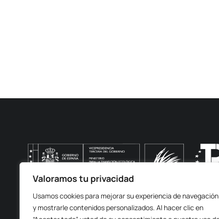
Valoramos tu privacidad
FORTEXVAL cuenta con el apoyo de la Fundación Biodiversida
Usamos cookies para mejorar su experiencia de navegación
(MITECO) en el marco del Plan de Recuperación, Transfo
y mostrarle contenidos personalizados. Al hacer clic en
NextGenerationEU.