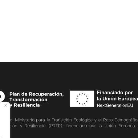
d del Ministerio para la Transición Ecológica y el Reto Demográfic
rmación y Resiliencia (PRTR), financiado por la Unión Europea 