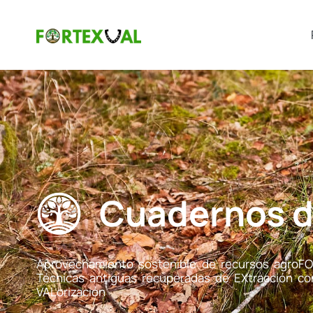
Cuadernos 
Aprovechamiento sostenible de recursos agroFO
Técnicas antiguas recuperadas de EXtracción co
VALorización