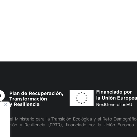
d del Ministerio para la Transición Ecológica y el Reto Demográfic
rmación y Resiliencia (PRTR), financiado por la Unión Europea 