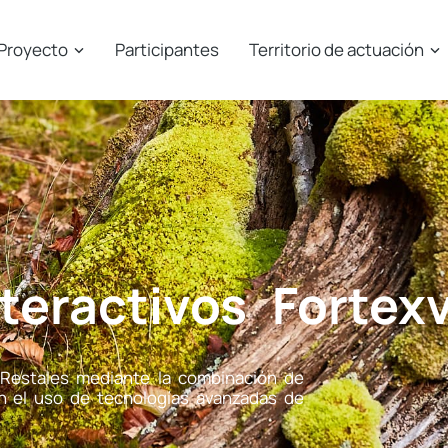
Proyecto
Participantes
Territorio de actuación
nteractivos
Fortexv
Restales mediante la combinación de
n el uso de tecnologías avanzadas de