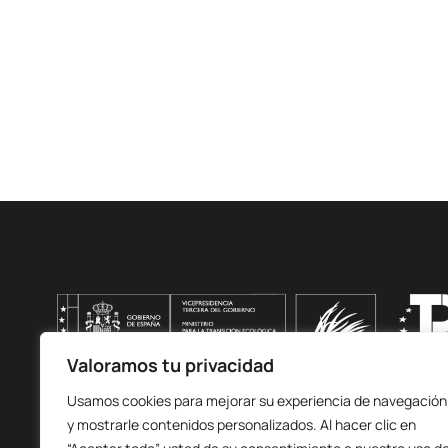
Valoramos tu privacidad
FORTEXVAL cuenta con el apoyo de la Fundación Biodiversida
Usamos cookies para mejorar su experiencia de navegación
(MITECO) en el marco del Plan de Recuperación, Transfo
y mostrarle contenidos personalizados. Al hacer clic en
NextGenerationEU.