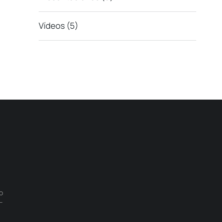
Vídeos
(5)
o
–