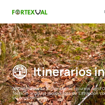
Itinerarios i
Aprovechamiento sostenible de recursos agroFO
Técnicas antiguas recuperadas de EXtracción co
VALorización